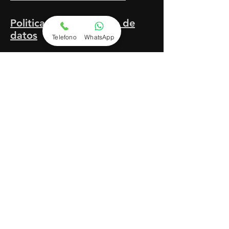
Politica de tratamiento de
datos
Telefono
WhatsApp
Horario de apertura
Lunes a viernes de 8 am a 6 pm
Sábado
de 8 am a 3 pm
Contacto
Calle 31A # 75-60
Medellin, Colombia
Tel:
342-35-27