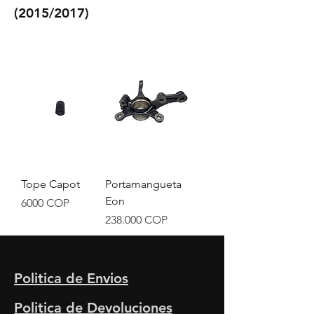
(2015
/
20
17
)
Tope Capot
Portamangueta
Eon
Precio
6000 COP
Precio
238.000 COP
Politica de Envios
Politica de Devoluciones