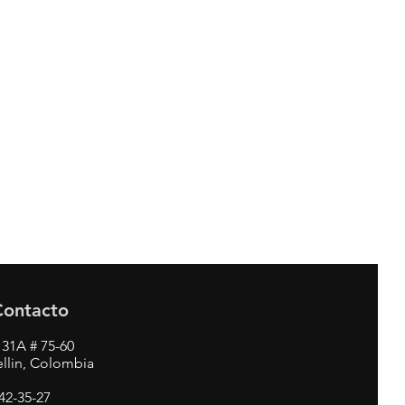
Contacto
 31A # 75-60
llin, Colombia
342-35-27