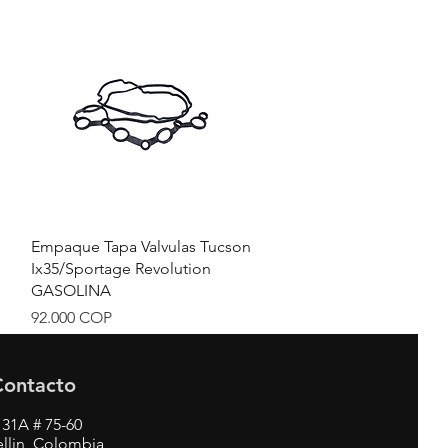
Vista rápida
Empaque Tapa Valvulas Tucson
Ix35/Sportage Revolution
GASOLINA
Precio
92.000 COP
Contacto
 31A # 75-60
llin, Colombia