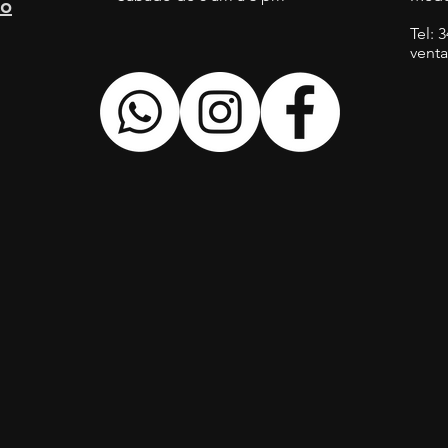
to
Tel: 
vent