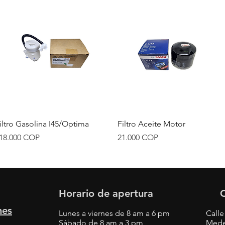
Vista rápida
Vista rápida
iltro Gasolina I45/Optima
Filtro Aceite Motor
recio
Precio
18.000 COP
21.000 COP
Horario de apertura
nes
Lunes a viernes de 8 am a 6 pm
Calle
Sábado
de 8 am a 3 pm
Mede