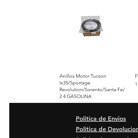
Vista rápida
Anillos Motor Tucson
F
Ix35/Sportage
P
1
Revolution/Sorento/Santa Fe/
2.4 GASOLINA
Precio
498.000 COP
Politica de Envios
Politica de Devolucio