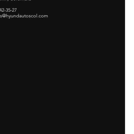
342-35-27
as@hyundautoscol.com